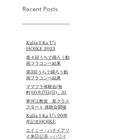
Recent Posts
Kulia I Ka U’i
HOIKE 2023
第４回うちで踊ろう動
画フラコンペ結果
第3回うちで踊ろう動
画フラコンペ結果
ママフラ体験会(無
料)10月17日(日)、31
日(日)
寒河江教室 新クラス
スタート 体験会開催
６月20日（日）
Kulia I Ka U’i 20周
年記念HOIKE
エイミー・ハナイアリ
イ来日公演 ～ハワイ