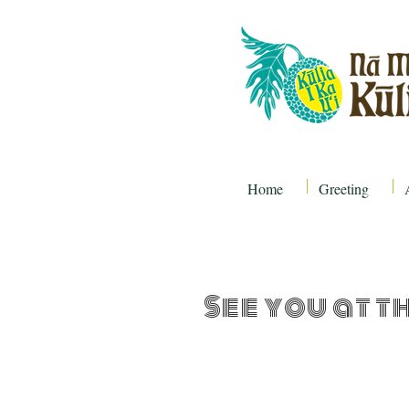
Home
Greeting
See you at t