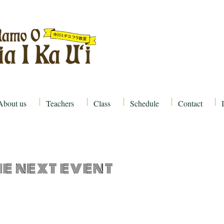
About us
Teachers
Class
Schedule
Contact
he next event