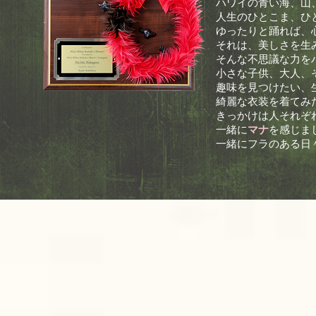
ハワイの青い海、山
人生のひとこま、ひ
ゆったりと踊れば、
それは、美しさを生
そんな不思議な力を
小さな子供、大人、
趣味を見つけたい、
綺麗な衣装を着てみ
きっかけは人それぞ
一緒に
マナ
を感じま
一緒にフラのある日