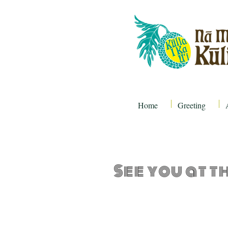
Home
Greeting
See you at t