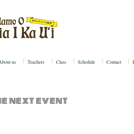
About us
Teachers
Class
Schedule
Contact
he next event