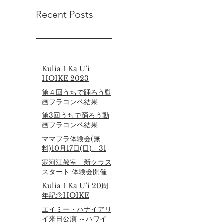
Recent Posts
Kulia I Ka U’i
HOIKE 2023
第４回うちで踊ろう動
画フラコンペ結果
第3回うちで踊ろう動
画フラコンペ結果
ママフラ体験会(無
料)10月17日(日)、31
日(日)
寒河江教室 新クラス
スタート 体験会開催
６月20日（日）
Kulia I Ka U’i 20周
年記念HOIKE
エイミー・ハナイアリ
イ来日公演 ～ハワイ