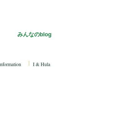
み
んなのblog
Information
I & Hula